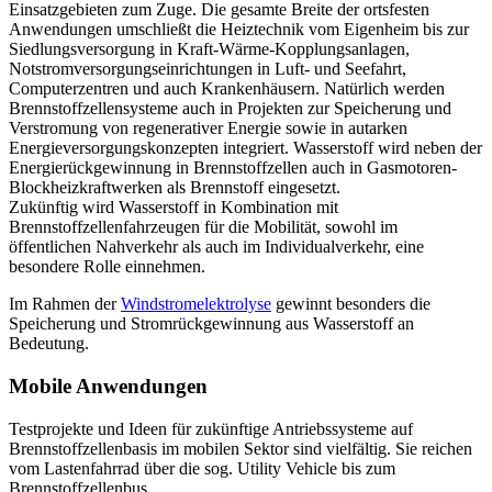
Einsatzgebieten zum Zuge. Die gesamte Breite der ortsfesten
Anwendungen umschließt die Heiztechnik vom Eigenheim bis zur
Siedlungsversorgung in Kraft-Wärme-Kopplungsanlagen,
Notstromversorgungseinrichtungen in Luft- und Seefahrt,
Computerzentren und auch Krankenhäusern. Natürlich werden
Brennstoffzellensysteme auch in Projekten zur Speicherung und
Verstromung von regenerativer Energie sowie in autarken
Energieversorgungskonzepten integriert. Wasserstoff wird neben der
Energierückgewinnung in Brennstoffzellen auch in Gasmotoren-
Blockheizkraftwerken als Brennstoff eingesetzt.
Zukünftig wird Wasserstoff in Kombination mit
Brennstoffzellenfahrzeugen für die Mobilität, sowohl im
öffentlichen Nahverkehr als auch im Individualverkehr, eine
besondere Rolle einnehmen.
Im Rahmen der
Windstromelektrolyse
gewinnt besonders die
Speicherung und Stromrückgewinnung aus Wasserstoff an
Bedeutung.
Mobile Anwendungen
Testprojekte und Ideen für zukünftige Antriebssysteme auf
Brennstoffzellenbasis im mobilen Sektor sind vielfältig. Sie reichen
vom Lastenfahrrad über die sog. Utility Vehicle bis zum
Brennstoffzellenbus.