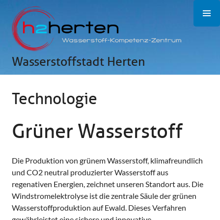
Zum
Inhalt
springen
Wasserstoffstadt Herten
Technologie
Grüner Wasserstoff
Die Pro­duktion von grün­em Was­ser­stoff, klima­freund­lich
und CO2 neutral pro­duzierter Wasserstoff aus
regenativen Energien, zeichnet unseren Standort aus. Die
Windstromelektrolyse ist die zentrale Säule der grünen
Wasserstoffproduktion auf Ewald. Dieses Verfahren
gewährleistet eine sichere und innovative