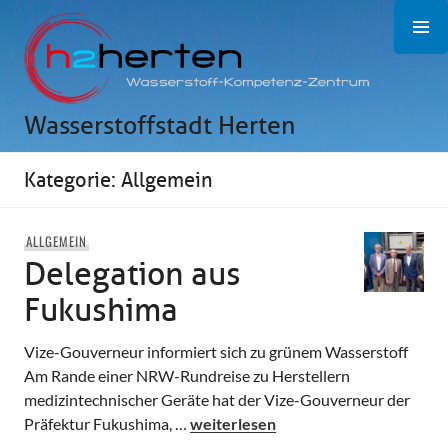
Zum
Inhalt
springen
Wasserstoffstadt Herten
Kategorie:
Allgemein
ALLGEMEIN
Delegation aus
Fukushima
Vize-Gouverneur informiert sich zu grünem Wasserstoff
Am Rande einer NRW-Rundreise zu Herstellern
medizintechnischer Geräte hat der Vize-Gouverneur der
Delegation aus Fukushima
Präfektur Fukushima, …
weiterlesen