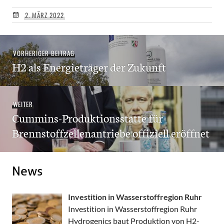
2. MÄRZ 2022
Beitragsnavigation
Vorheriger
VORHERIGER BEITRAG
H2 als Energieträger der Zukunft
Beitrag:
Nächster
WEITER
Cummins-Produktionsstätte für
Beitrag:
Brennstoffzellenantriebe offiziell eröffnet
News
Investition in Wasserstoffregion Ruhr
Investition in Wasserstoffregion Ruhr
Hydrogenics baut Produktion von H2-