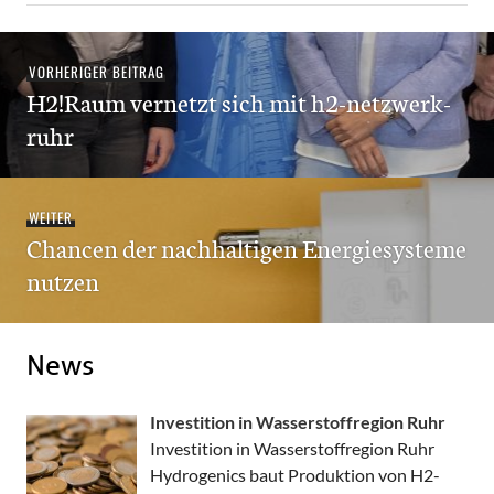
Beitragsnavigation
Vorheriger
VORHERIGER BEITRAG
H2!Raum vernetzt sich mit h2-netzwerk-
Beitrag:
ruhr
Nächster
WEITER
Chancen der nachhaltigen Energiesysteme
Beitrag:
nutzen
News
Investition in Wasserstoffregion Ruhr
Investition in Wasserstoffregion Ruhr
Hydrogenics baut Produktion von H2-